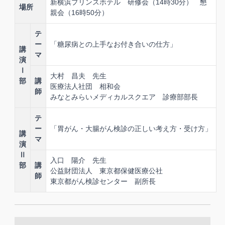
新横浜プリンスホテル 研修会（14時30分） 懇
場所
親会（16時50分）
テ
ー
「糖尿病との上手なお付き合いの仕方」
講
マ
演
Ⅰ
大村 昌夫 先生
部
講
医療法人社団 相和会
師
みなとみらいメディカルスクエア 診療部部長
テ
ー
「胃がん・大腸がん検診の正しい考え方・受け方」
講
マ
演
Ⅱ
入口 陽介 先生
部
講
公益財団法人 東京都保健医療公社
師
東京都がん検診センター 副所長