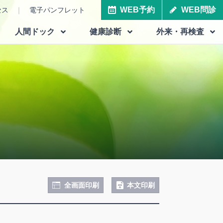
WEB予約
WEB問診
セス
電子パンフレット
人間ドック
健康診断
外来・再検査
全画面印刷
本文印刷