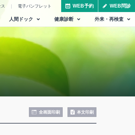
WEB予約
WEB問診
セス
電子パンフレット
人間ドック
健康診断
外来・再検査
全画面印刷
本文印刷