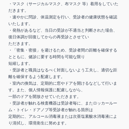
・マスク（サージカルマスク、布マスク 等）着用をしていた
だきます。
・速やかに問診、体温測定を行い、受診者の健康状態を確認
いたします。
・発熱があるなど、当日の受診が不適当と判断された場合、
後日体調が回復してからの再受診とさせてい
ただきます。
・「密集・密接」を避けるため、受診者間の距離を確保する
とともに、健診に要する時間を可能な限り
短縮します。
・受診者と職員はなるべく対面しないよう工夫し、適切な距
離を確保するよう配慮します。
・室内の換気は、定期的に窓やドアを開けるなどして行いま
す。また、個人情報保護に配慮しながら、
一部のドアを開放させていただきます。
・受診者が触れる検査機器は受診者毎に、またロッカールー
ム・トイレ・ドアノブ等受診者が触れる箇所は
定期的に、アルコール消毒液または次亜塩素酸水消毒液によ
り清拭し、環境衛生に努めます。