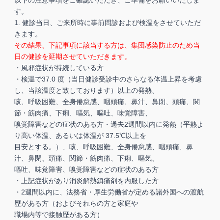
す。
1. 健診当日、ご来所時に事前問診および検温をさせていただ
きます。
その結果、下記事項に該当する方は、集団感染防⽌のため当
日の健診を延期させていただきます。
・風邪症状が持続している方
・検温で37.0 度（当⽇健診受診中のさらなる体温上昇を考慮
し、当該温度と致しております）以上の発熱、
咳、呼吸困難、全身倦怠感、咽頭痛、鼻汁、鼻閉、頭痛、関
節・筋肉痛、下痢、嘔気、嘔吐、味覚障害、
嗅覚障害などの症状のある方・過去2週間以内に発熱（平熱よ
り高い体温、あるいは体温が 37.5℃以上を
目安とする。）、咳、呼吸困難、全身倦怠感、咽頭痛、鼻
汁、鼻閉、頭痛、関節・筋肉痛、下痢、嘔気、
嘔吐、味覚障害、嗅覚障害などの症状のある方
・上記症状があり消炎解熱鎮痛剤を内服した方
・2週間以内に、法務省・厚生労働省が定める諸外国への渡航
歴がある方（およびそれらの方と家庭や
職場内等で接触歴がある方）