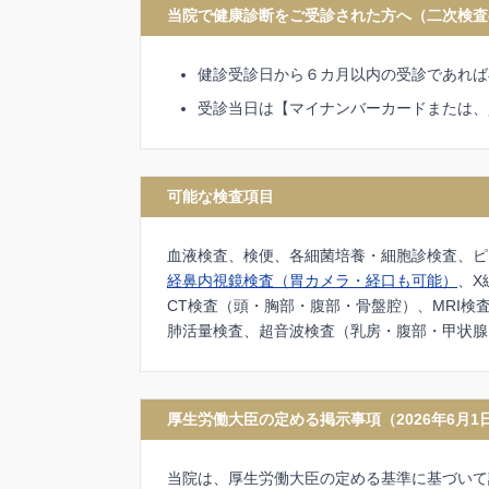
当院で健康診断をご受診された方へ（二次検査
健診受診日から６カ月以内の受診であれば
受診当日は【マイナンバーカードまたは、
可能な検査項目
血液検査、検便、各細菌培養・細胞診検査、ピ
経鼻内視鏡検査（胃カメラ・経口も可能）
、X
CT検査（頭・胸部・腹部・骨盤腔）、MRI
肺活量検査、超音波検査（乳房・腹部・甲状腺
厚生労働大臣の定める掲示事項（
2026
年
6
月
1
当院は、厚生労働大臣の定める基準に基づいて