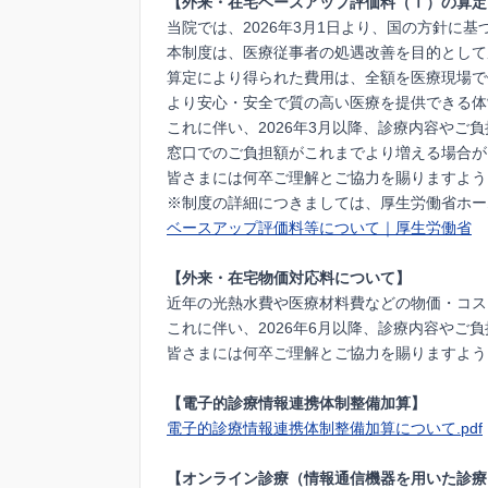
【外来・在宅ベースアップ評価料（Ⅰ）の算定
当院では、2026年3月1日より、国の方針に
本制度は、医療従事者の処遇改善を目的として
算定により得られた費用は、全額を医療現場で
より安心・安全で質の高い医療を提供できる体
これに伴い、2026年3月以降、診療内容やご
窓口でのご負担額がこれまでより増える場合が
皆さまには何卒ご理解とご協力を賜りますよう
※制度の詳細につきましては、厚生労働省ホー
ベースアップ評価料等について｜厚生労働省
【外来・在宅物価対応料について】
近年の光熱水費や医療材料費などの物価・コス
これに伴い、2026年6月以降、診療内容や
皆さまには何卒ご理解とご協力を賜りますよう
【電子的診療情報連携体制整備加算】
電子的診療情報連携体制整備加算について.pdf
【オンライン診療（情報通信機器を用いた診療