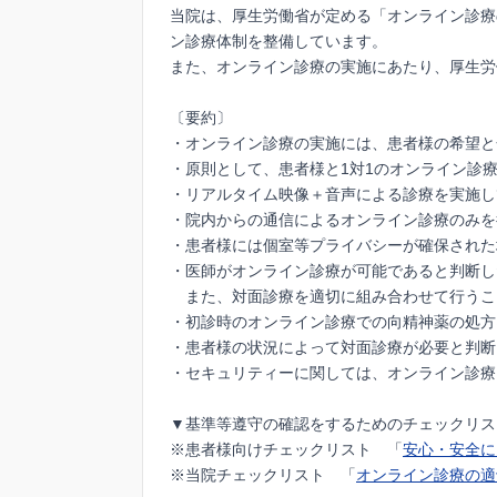
当院は、厚生労働省が定める「オンライン診療
ン診療体制を整備しています。
また、オンライン診療の実施にあたり、厚生労
〔要約〕
・オンライン診療の実施には、患者様の希望と
・原則として、患者様と1対1のオンライン診
・リアルタイム映像＋音声による診療を実施し
・院内からの通信によるオンライン診療のみを
・患者様には個室等プライバシーが確保された
・医師がオンライン診療が可能であると判断し
また、対面診療を適切に組み合わせて行うこ
・初診時のオンライン診療での向精神薬の処方
・患者様の状況によって対面診療が必要と判断
・セキュリティーに関しては、オンライン診療
▼基準等遵守の確認をするためのチェックリス
※患者様向けチェックリスト 「
安心・安全に
※当院チェックリスト 「
オンライン診療の適切