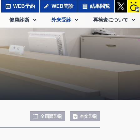
WEB予約
WEB問診
結果閲覧
健康診断
外来受診
再検査について
全画面印刷
本文印刷