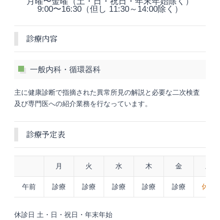
月曜〜金曜（土・日・祝日・年末年始除く）
9:00〜16:30（但し 11:30～14:00除く）
診療内容
一般内科・循環器科
主に健康診断で指摘された異常所見の解説と必要な二次検査
及び専門医への紹介業務を行なっています。
診療予定表
月
火
水
木
金
土
午前
診療
診療
診療
診療
診療
休診
休診日 土・日・祝日・年末年始