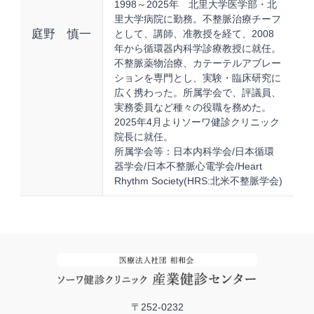
1998～2025年 北里大学医学部・北
里大学病院に勤務。不整脈治療チーフ
庭野 慎一
として、講師、准教授を経て、2008
年から循環器内科学診療教授に就任。
不整脈薬物治療、カテーテルアブレー
ションを専門とし、実験・臨床研究に
広く携わった。所属学会で、評議員、
実務委員など種々の役職を務めた。
2025年4月よりソーワ健診クリニック
院長に就任。
所属学会等：日本内科学会/日本循環
器学会/日本不整脈心電学会/Heart
Rhythm Society(HRS:北米不整脈学会)
〒252-0232