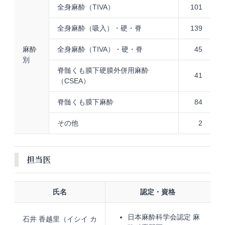
全身麻酔（TIVA）
101
全身麻酔（吸入）・硬・脊
139
麻酔
全身麻酔（TIVA）・硬・脊
45
別
脊髄くも膜下硬膜外併用麻酔
41
（CSEA）
脊髄くも膜下麻酔
84
その他
2
担当医
氏名
認定・資格
日本麻酔科学会認定 麻
石井 香越里（イシイ カ