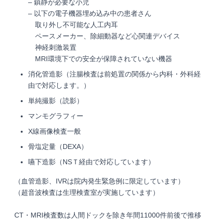
– 鎮静が必要な小児
– 以下の電子機器埋め込み中の患者さん
取り外し不可能な人工内耳
ペースメーカー、除細動器など心関連デバイス
神経刺激装置
MRI環境下での安全が保障されていない機器
消化管造影（注腸検査は前処置の関係から内科・外科経
由で対応します。）
単純撮影（読影）
マンモグラフィー
X線画像検査一般
骨塩定量（DEXA）
嚥下造影（NSＴ経由で対応しています）
（血管造影、IVRは院内発生緊急例に限定しています）
（超音波検査は生理検査室が実施しています）
CT・MRI検査数は人間ドックを除き年間11000件前後で推移