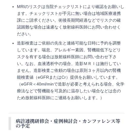
MRIのリスクは当院チェックリストにより確認をお願いし
ます。チェックリストが手元に無い場合は地域医療連携
課にご請求ください。術後長期間経過などでリスクの確
認困難な場合は遠慮なく放射線科医師にお問い合わせく
ださい。
造影検査はご依頼の先生と連絡可能な日時に予約を調整
しています。喘息、アレルギー素因、腎機能低下などリ
スクを有する場合は放射線科医師にお問い合わせ下さ
い。なお、血液透析中の場合、造影ＭＲＩは施行してい
ません。造影検査ご依頼の場合は原則３ヶ月以内の腎機
能検査値（eGFRまたはCr）提供をお願いしています。
（eGFR＜40ml/minで造影が必要と考えられる場合、化学
療法などで腎機能を可及的に温存したい場合などは念の
ため放射線科医師にご連絡をお願いします。）
病診連携研修会・症例検討会・カンファレンス等
の予定