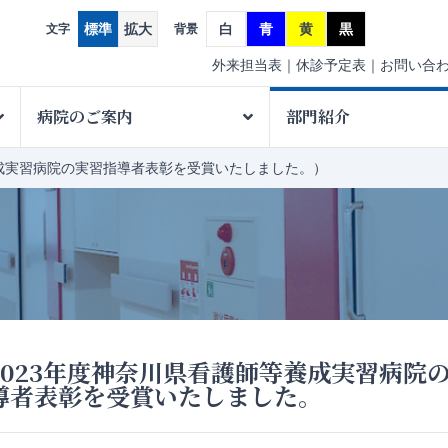
標準
拡大
白
青
黄
黒
文字
背景
外来担当表
休診予定表
お問い合
病院のご案内
部門紹介
養成実習病院の実習指導者表彰を受賞いたしました。）
2023年度神奈川県看護師等養成実習病院
導者表彰を受賞いたしました。